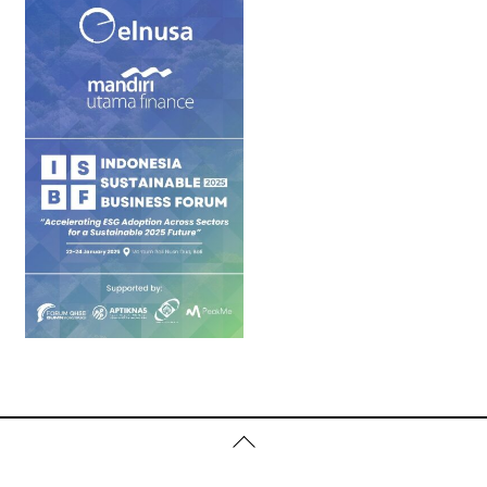
Back
To
Top