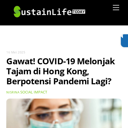
Skip
Men
to
content
16 Mei 2025
Gawat! COVID-19 Melonjak
Tajam di Hong Kong,
Berpotensi Pandemi Lagi?
SOCIAL IMPACT
NISRINA