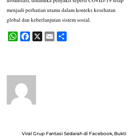
urbanisasi, dinamika penyakit seperti COVID-19 tetap
menjadi perhatian utama dalam konteks kesehatan
global dan keberlanjutan sistem sosial.
W
Fa
X
E
S
ha
ce
m
ha
ts
bo
ail
re
A
ok
pp
Viral Grup Fantasi Sedarah di Facebook, Bukti