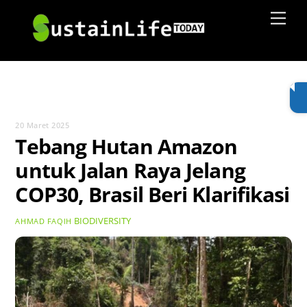
Skip
Men
to
content
20 Maret 2025
Tebang Hutan Amazon
untuk Jalan Raya Jelang
COP30, Brasil Beri Klarifikasi
BIODIVERSITY
AHMAD FAQIH