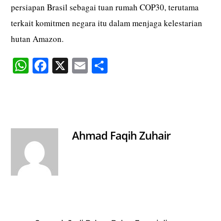
persiapan Brasil sebagai tuan rumah COP30, terutama
terkait komitmen negara itu dalam menjaga kelestarian
hutan Amazon.
W
Fa
X
E
S
ha
ce
m
ha
ts
bo
ail
re
A
ok
pp
Ahmad Faqih Zuhair