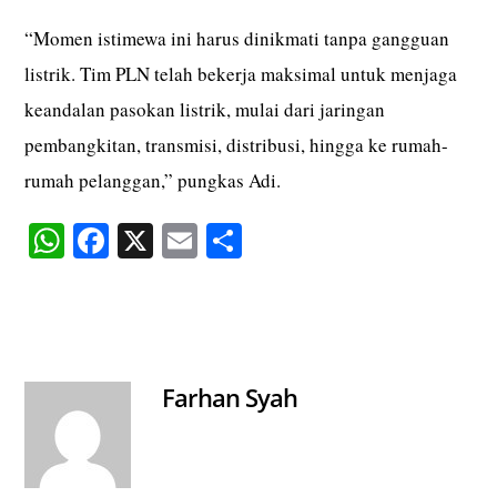
“Momen istimewa ini harus dinikmati tanpa gangguan
listrik. Tim PLN telah bekerja maksimal untuk menjaga
keandalan pasokan listrik, mulai dari jaringan
pembangkitan, transmisi, distribusi, hingga ke rumah-
rumah pelanggan,” pungkas Adi.
W
Fa
X
E
S
ha
ce
m
ha
ts
bo
ail
re
A
ok
pp
Farhan Syah