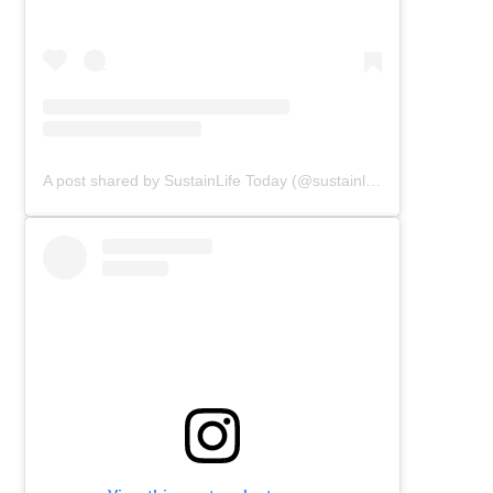
A post shared by SustainLife Today (@sustainlifetoday)