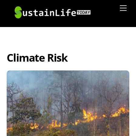
Skip
Men
to
content
Climate Risk