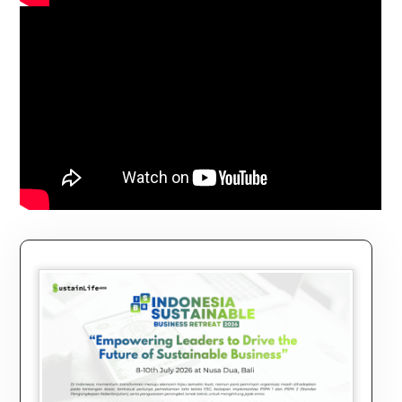
embed code youtube
timer counter
html embed video
timer counter