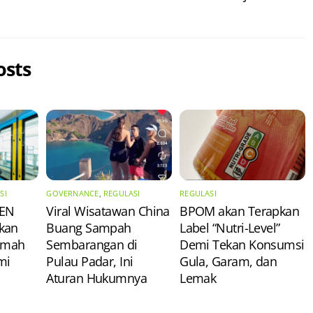
osts
SI
GOVERNANCE
,
REGULASI
REGULASI
PEN
Viral Wisatawan China
BPOM akan Terapkan
kan
Buang Sampah
Label “Nutri-Level”
Ramah
Sembarangan di
Demi Tekan Konsumsi
mi
Pulau Padar, Ini
Gula, Garam, dan
Aturan Hukumnya
Lemak