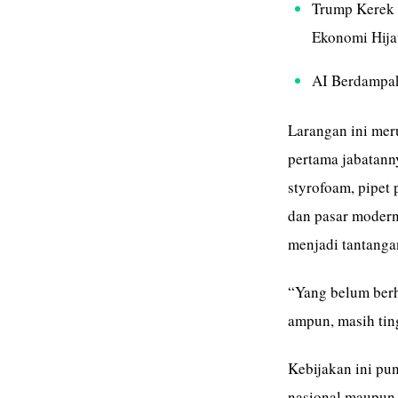
Trump Kerek 
Ekonomi Hija
AI Berdampak
Larangan ini mer
pertama jabatann
styrofoam, pipet p
dan pasar modern 
menjadi tantanga
“Yang belum berha
ampun, masih ting
Kebijakan ini pun
nasional maupun 