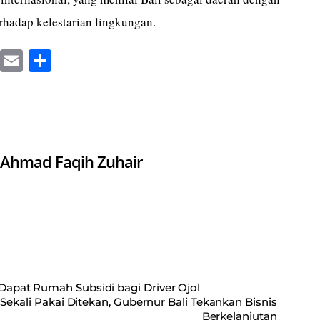
rhadap kelestarian lingkungan.
X
E
S
m
ha
ail
re
Ahmad Faqih Zuhair
t Dapat Rumah Subsidi bagi Driver Ojol
 Sekali Pakai Ditekan, Gubernur Bali Tekankan Bisnis
Berkelanjutan