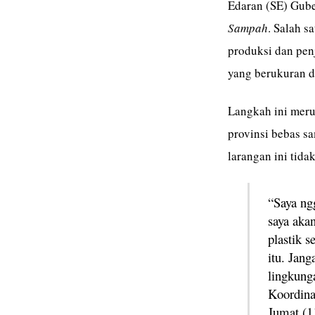
Edaran (SE) Gub
Sampah
. Salah s
produksi dan pe
yang berukuran di
Langkah ini meru
provinsi bebas s
larangan ini tida
“Saya ng
saya ak
plastik 
itu. Jan
lingkunga
Koordina
Jumat (1