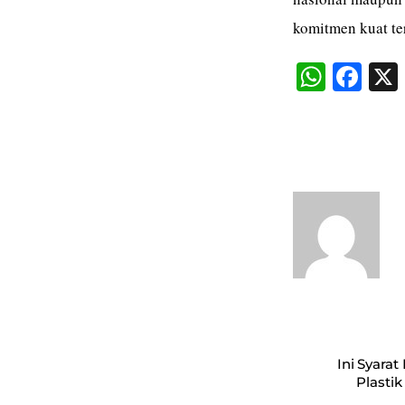
komitmen kuat te
W
Fa
ha
ce
ts
bo
A
ok
pp
Ini Syara
Plastik