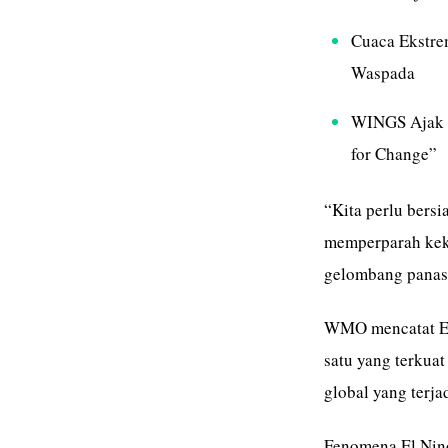
Cuaca Ekstre
Waspada
WINGS Ajak K
for Change”
“Kita perlu bers
memperparah keke
gelombang panas 
WMO mencatat El
satu yang terkuat
global yang terja
Fenomena El Nino