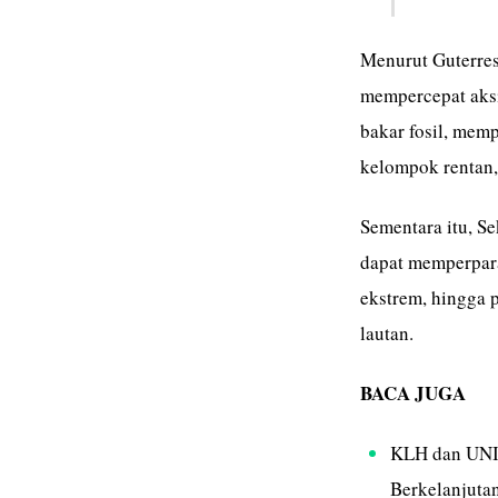
Menurut Guterres
mempercepat aksi
bakar fosil, mem
kelompok rentan,
Sementara itu, S
dapat memperpara
ekstrem, hingga 
lautan.
BACA JUGA
KLH dan UNID
Berkelanjuta