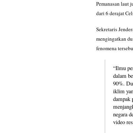
Pemanasan laut j
dari 6 derajat Cels
Sekretaris Jende
mengingatkan du
fenomena tersebu
“Ilmu pe
dalam be
90%. Dun
iklim ya
dampak p
menjangk
negara d
video res