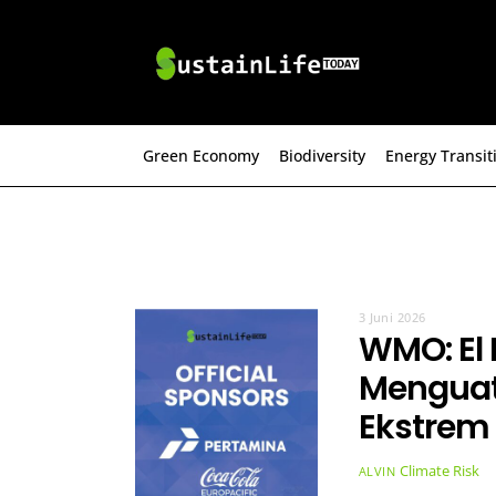
Skip
to
content
Green Economy
Biodiversity
Energy Transit
3 Juni 2026
WMO: El 
Menguat
Ekstrem
Climate Risk
ALVIN