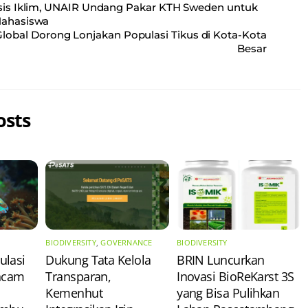
sis Iklim, UNAIR Undang Pakar KTH Sweden untuk
Mahasiswa
obal Dorong Lonjakan Populasi Tikus di Kota-Kota
Besar
osts
BIODIVERSITY
,
GOVERNANCE
BIODIVERSITY
ulasi
Dukung Tata Kelola
​BRIN Luncurkan
Ancam
Transparan,
Inovasi BioReKarst 3S
Kemenhut
yang Bisa Pulihkan