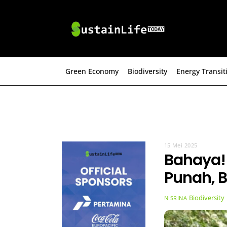
Skip
to
content
Green Economy
Biodiversity
Energy Transit
15 Mei 2025
Bahaya!
Punah, B
Biodiversity
NISRINA