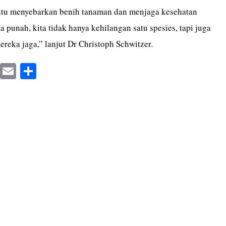
u menyebarkan benih tanaman dan menjaga kesehatan
a punah, kita tidak hanya kehilangan satu spesies, tapi juga
reka jaga,” lanjut Dr Christoph Schwitzer.
X
E
S
m
ha
ail
re