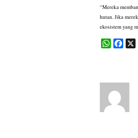
“Mereka membant
hutan. Jika merek
ekosistem yang me
W
Fa
ha
ce
ts
bo
A
ok
pp