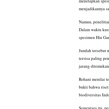
menetapkan spesie
menjadikannya sal
Namun, peneliti
Dalam waktu kura
spesimen Hiu Gan
Jumlah tersebut 
tersisa paling pe
jarang ditemukan
Rohani menilai t
bukti bahwa rise
biodiversitas Ind
Sementara itu, pe