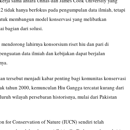
kerja sama antara Unhas dan James Cook University yang
22 tidak hanya berfokus pada pengumpulan data ilmiah, tetapi
untuk membangun model konservasi yang melibatkan
i bagian dari solusi.
 mendorong lahirnya konsorsium riset hiu dan pari di
penguatan data ilmiah dan kebijakan dapat berjalan
nya.
an tersebut menjadi kabar penting bagi komunitas konservasi
ejak tahun 2000, kemunculan Hiu Gangga tercatat kurang dari
eluruh wilayah persebaran historisnya, mulai dari Pakistan
on for Conservation of Nature (IUCN) sendiri telah