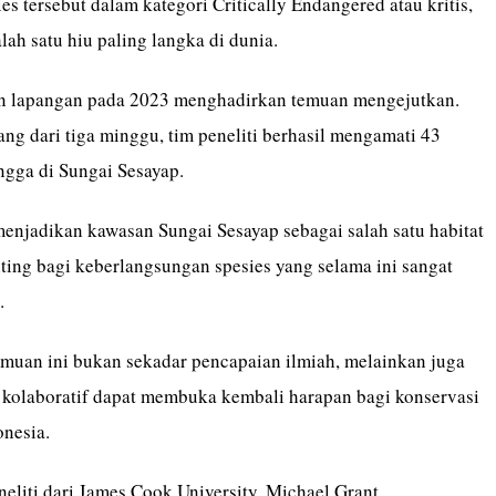
s tersebut dalam kategori Critically Endangered atau kritis,
ah satu hiu paling langka di dunia.
an lapangan pada 2023 menghadirkan temuan mengejutkan.
ng dari tiga minggu, tim peneliti berhasil mengamati 43
gga di Sungai Sesayap.
menjadikan kawasan Sungai Sesayap sebagai salah satu habitat
nting bagi keberlangsungan spesies yang selama ini sangat
.
emuan ini bukan sekadar pencapaian ilmiah, melainkan juga
t kolaboratif dapat membuka kembali harapan bagi konservasi
onesia.
neliti dari James Cook University, Michael Grant,