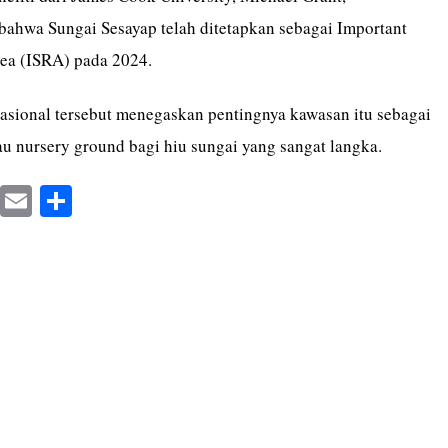
hwa Sungai Sesayap telah ditetapkan sebagai Important
ea (ISRA) pada 2024.
asional tersebut menegaskan pentingnya kawasan itu sebagai
au nursery ground bagi hiu sungai yang sangat langka.
X
E
S
m
ha
ail
re