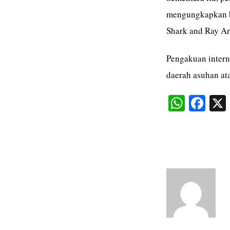
mengungkapkan ba
Shark and Ray Ar
Pengakuan intern
daerah asuhan at
W
Fa
ha
ce
ts
bo
A
ok
pp