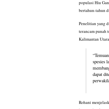
populasi Hiu Gang
bertahun-tahun di
Penelitian yang 
terancam punah t
Kalimantan Utara
“Temuan 
spesies l
membangu
dapat di
perwakil
Rohani menjelask