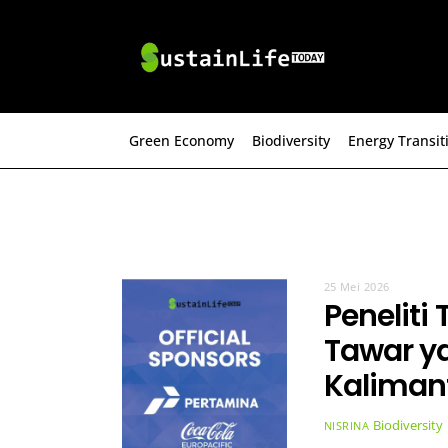
Skip
to
content
Green Economy
Biodiversity
Energy Transit
25 Mei 2026
Peneliti
Tawar ya
Kaliman
Biodiversity
NISRINA