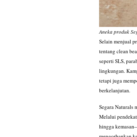
Aneka produk Seg
Selain menjual p
tentang clean be
seperti SLS, para
lingkungan. Kamp
tetapi juga memp
berkelanjutan.
Segara Naturals
Melalui pendekat
hingga kemasan—b
mengorbankan kel