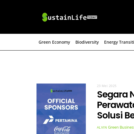
Skip
to
content
Green Economy
Biodiversity
Energy Transit
23 Mei 2025
Segara N
Perawat
Solusi B
Green Busines
ALVIN