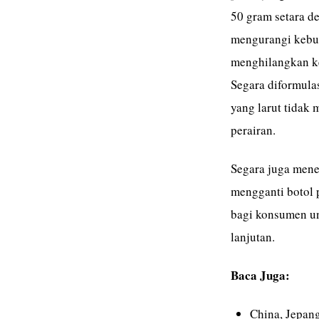
50 gram setara d
mengurangi kebut
menghilangkan keb
Segara diformula
yang larut tidak
perairan.
Segara juga mener
mengganti botol p
bagi konsumen u
lanjutan.
Baca Juga:
China, Jepan