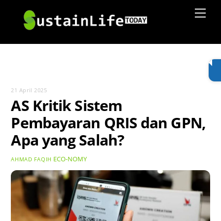
Skip
Men
to
content
21 April 2025
AS Kritik Sistem
Pembayaran QRIS dan GPN,
Apa yang Salah?
ECO-NOMY
AHMAD FAQIH