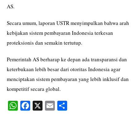
AS.
Secara umum, laporan USTR menyimpulkan bahwa arah
kebijakan sistem pembayaran Indonesia terkesan
proteksionis dan semakin tertutup.
Pemerintah AS berharap ke depan ada transparansi dan
keterbukaan lebih besar dari otoritas Indonesia agar
menciptakan sistem pembayaran yang lebih inklusif dan
kompetitif secara global.
W
Fa
X
E
S
ha
ce
m
ha
ts
bo
ail
re
A
ok