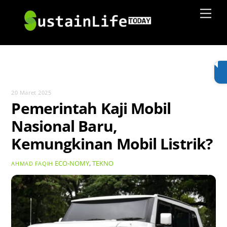
Skip
Men
to
content
20 Maret 2025
Pemerintah Kaji Mobil
Nasional Baru,
Kemungkinan Mobil Listrik?
ECO-NOMY
,
TEKNO
AHMAD FAQIH