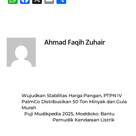
ha
ce
m
ha
ts
bo
ail
re
A
ok
pp
Ahmad Faqih Zuhair
Wujudkan Stabilitas Harga Pangan, PTPN IV
PalmCo Distribusikan 50 Ton Minyak dan Gula
Murah
Puji Mudikpedia 2025, Moeldoko: Bantu
Pemudik Kendaraan Listrik