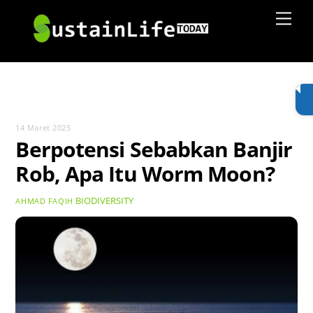
Skip
Men
to
content
14 Maret 2025
Berpotensi Sebabkan Banjir
Rob, Apa Itu Worm Moon?
BIODIVERSITY
AHMAD FAQIH