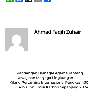
ha
ce
m
ha
ts
bo
ail
re
A
ok
pp
Ahmad Faqih Zuhair
Pandangan Berbagai Agama Tentang
Kewajiban Menjaga Lingkungan
Kilang Pertamina Internasional Pangkas 430
Ribu Ton Emisi Karbon Sepanjang 2024