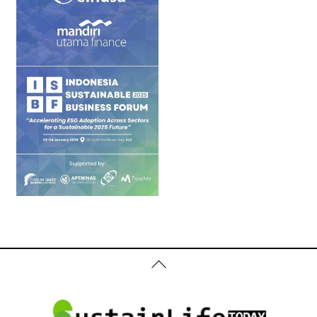
Back
To
Top