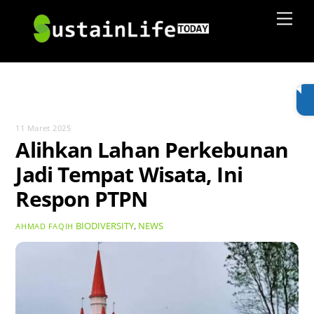
Skip
Men
to
content
11 Maret 2025
Alihkan Lahan Perkebunan
Jadi Tempat Wisata, Ini
Respon PTPN
BIODIVERSITY
,
NEWS
AHMAD FAQIH