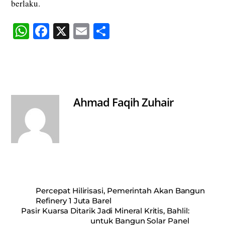
berlaku.
W
Fa
X
E
S
ha
ce
m
ha
ts
bo
ail
re
A
ok
pp
Ahmad Faqih Zuhair
Percepat Hilirisasi, Pemerintah Akan Bangun
Refinery 1 Juta Barel
Pasir Kuarsa Ditarik Jadi Mineral Kritis, Bahlil:
untuk Bangun Solar Panel