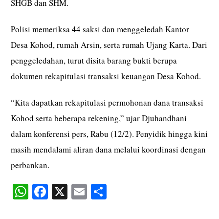
SHGB dan SHM.
Polisi memeriksa 44 saksi dan menggeledah Kantor
Desa Kohod, rumah Arsin, serta rumah Ujang Karta. Dari
penggeledahan, turut disita barang bukti berupa
dokumen rekapitulasi transaksi keuangan Desa Kohod.
“Kita dapatkan rekapitulasi permohonan dana transaksi
Kohod serta beberapa rekening,” ujar Djuhandhani
dalam konferensi pers, Rabu (12/2). Penyidik hingga kini
masih mendalami aliran dana melalui koordinasi dengan
perbankan.
W
Fa
X
E
S
ha
ce
m
ha