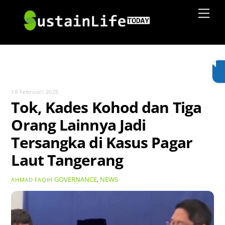
Skip
Men
to
content
18 Februari 2025
Tok, Kades Kohod dan Tiga
Orang Lainnya Jadi
Tersangka di Kasus Pagar
Laut Tangerang
GOVERNANCE
,
NEWS
AHMAD FAQIH