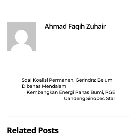
ts
bo
ail
re
A
ok
pp
Ahmad Faqih Zuhair
Soal Koalisi Permanen, Gerindra: Belum
Dibahas Mendalam
Kembangkan Energi Panas Bumi, PGE
Gandeng Sinopec Star
Related Posts