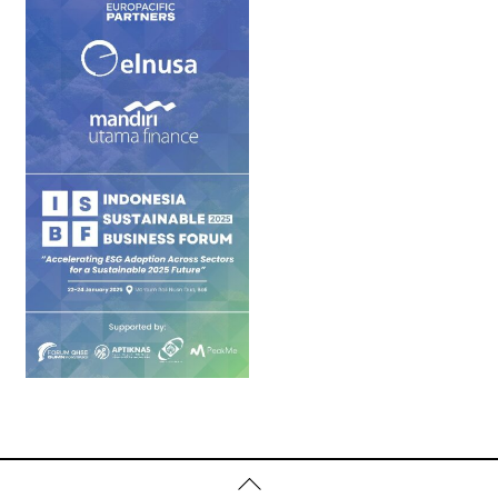
Back
To