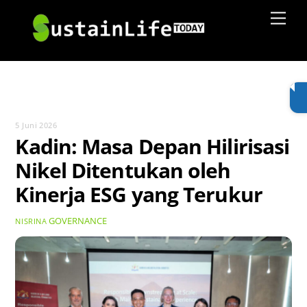
Skip
Men
to
content
5 Juni 2026
Kadin: Masa Depan Hilirisasi
Nikel Ditentukan oleh
Kinerja ESG yang Terukur
GOVERNANCE
NISRINA