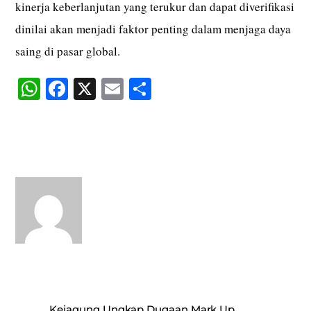
kinerja keberlanjutan yang terukur dan dapat diverifikasi
dinilai akan menjadi faktor penting dalam menjaga daya
saing di pasar global.
W
Fa
X
E
S
ha
ce
m
ha
ts
bo
ail
re
A
ok
pp
Kejagung Ungkap Dugaan Mark Up