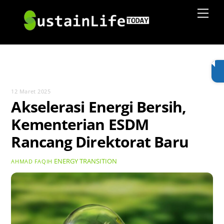
Skip
Men
to
content
12 Maret 2025
Akselerasi Energi Bersih,
Kementerian ESDM
Rancang Direktorat Baru
ENERGY TRANSITION
AHMAD FAQIH