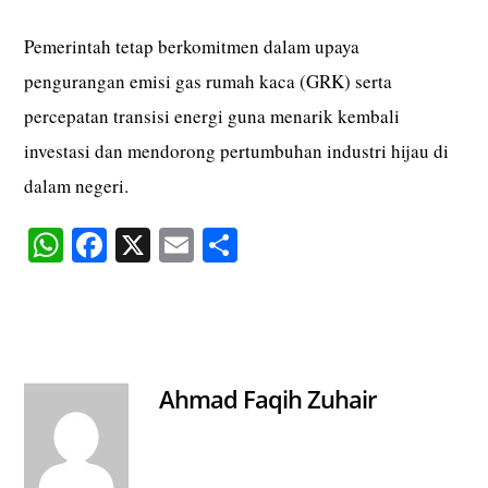
Pemerintah tetap berkomitmen dalam upaya
pengurangan emisi gas rumah kaca (GRK) serta
percepatan transisi energi guna menarik kembali
investasi dan mendorong pertumbuhan industri hijau di
dalam negeri.
W
Fa
X
E
S
ha
ce
m
ha
ts
bo
ail
re
A
ok
pp
Ahmad Faqih Zuhair