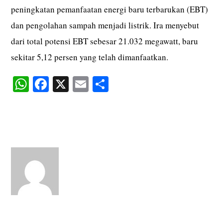
peningkatan pemanfaatan energi baru terbarukan (EBT)
dan pengolahan sampah menjadi listrik. Ira menyebut
dari total potensi EBT sebesar 21.032 megawatt, baru
sekitar 5,12 persen yang telah dimanfaatkan.
W
Fa
X
E
S
ha
ce
m
ha
ts
bo
ail
re
A
ok
pp