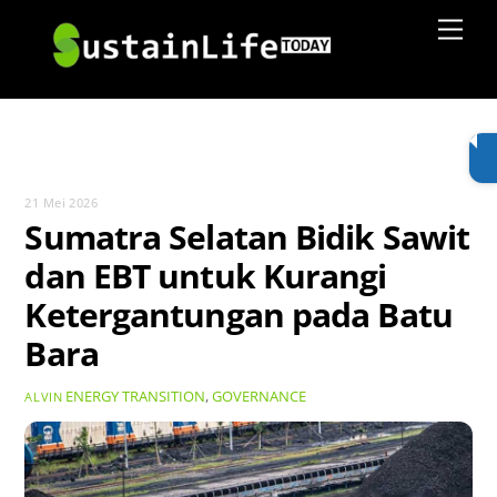
Skip
Men
to
content
21 Mei 2026
Sumatra Selatan Bidik Sawit
dan EBT untuk Kurangi
Ketergantungan pada Batu
Bara
ENERGY TRANSITION
,
GOVERNANCE
ALVIN