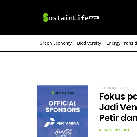
Skip
to
content
Green Economy
Biodiversity
Energy Transit
13 Februari 2025
Fokus p
Jadi Ven
Petir da
Industri
REDAKSI