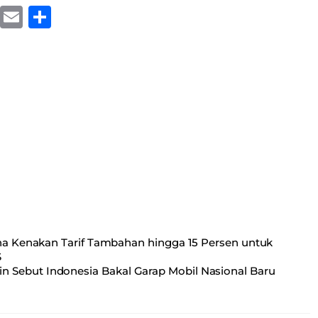
X
E
S
m
ha
ail
re
na Kenakan Tarif Tambahan hingga 15 Persen untuk
S
n Sebut Indonesia Bakal Garap Mobil Nasional Baru