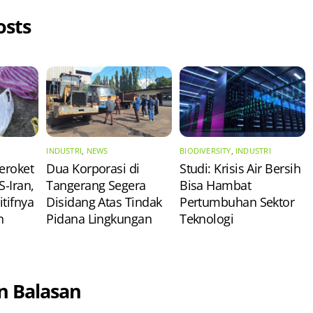
osts
INDUSTRI
,
NEWS
BIODIVERSITY
,
INDUSTRI
eroket
Dua Korporasi di
Studi: Krisis Air Bersih
S-Iran,
Tangerang Segera
Bisa Hambat
tifnya
Disidang Atas Tindak
Pertumbuhan Sektor
n
Pidana Lingkungan
Teknologi
n Balasan