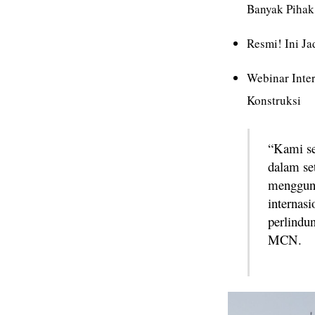
Banyak Pihak
Resmi! Ini J
Webinar Inte
Konstruksi
“Kami se
dalam se
mengguna
internas
perlindun
MCN.