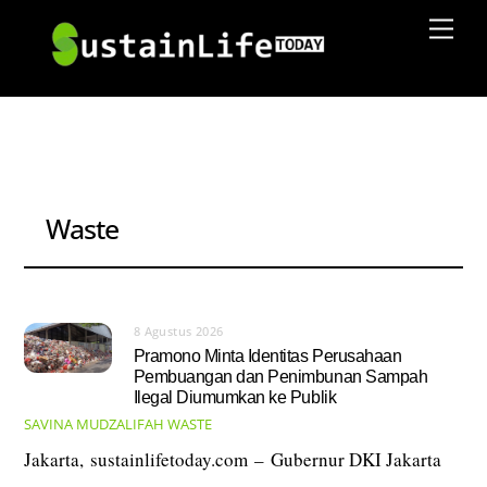
Skip
Men
to
content
Waste
8 Agustus 2026
Pramono Minta Identitas Perusahaan
Pembuangan dan Penimbunan Sampah
Ilegal Diumumkan ke Publik
SAVINA MUDZALIFAH
WASTE
Jakarta, sustainlifetoday.com – Gubernur DKI Jakarta