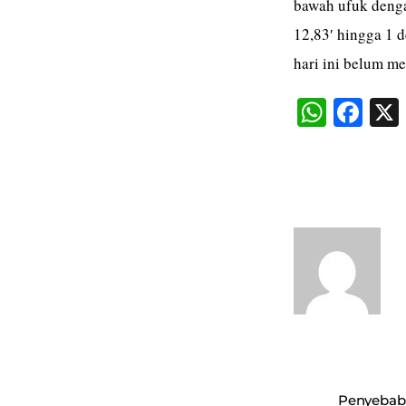
bawah ufuk dengan
12,83′ hingga 1 d
hari ini belum m
W
Fa
ha
ce
ts
bo
A
ok
pp
Penyebab 