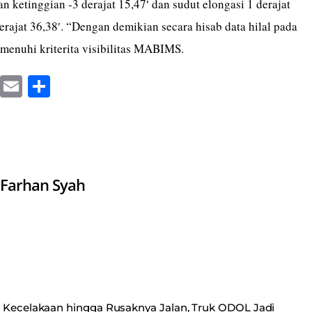
 ketinggian -3 derajat 15,47′ dan sudut elongasi 1 derajat
erajat 36,38′. “Dengan demikian secara hisab data hilal pada
emenuhi kriterita visibilitas MABIMS.
X
E
S
m
ha
ail
re
Farhan Syah
Kecelakaan hingga Rusaknya Jalan, Truk ODOL Jadi