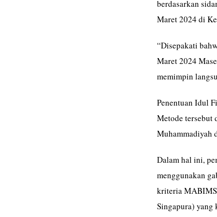
berdasarkan sidan
Maret 2024 di K
“Disepakati bahw
Maret 2024 Mase
memimpin langsun
Penentuan Idul F
Metode tersebut 
Muhammadiyah da
Dalam hal ini, p
menggunakan gab
kriteria MABIMS 
Singapura) yang 