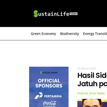
Skip
to
content
Green Economy
Biodiversity
Energy Transit
29 Maret 2025
Hasil Si
Jatuh pa
News
FARHAN SYAH