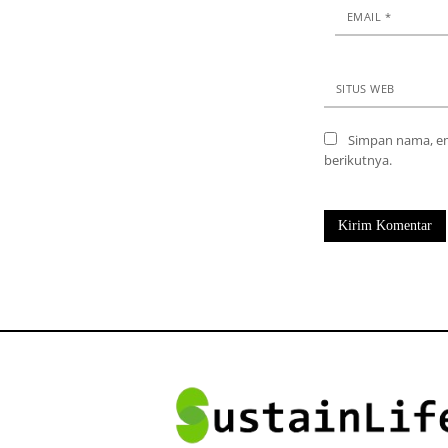
EMAIL
*
SITUS WEB
Simpan nama, em
berikutnya.