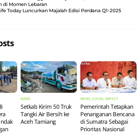
n di Momen Lebaran
Life Today Luncurkan Majalah Edisi Perdana Q1-2025
osts
NEWS
NEWS
,
SOCIAL IMPACT
di
Setkab Kirim 50 Truk
Pemerintah Tetapkan
era
Tangki Air Bersih ke
Penanganan Bencana
indak
Aceh Tamiang
di Sumatra Sebagai
gan
Prioritas Nasional