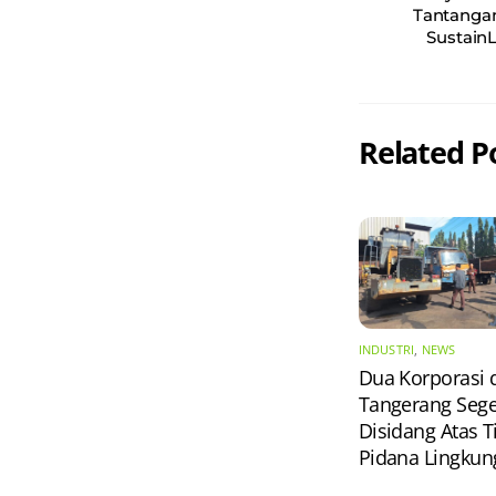
Tantanga
Sustain
Related P
INDUSTRI
,
NEWS
Dua Korporasi 
Tangerang Seg
Disidang Atas T
Pidana Lingkun