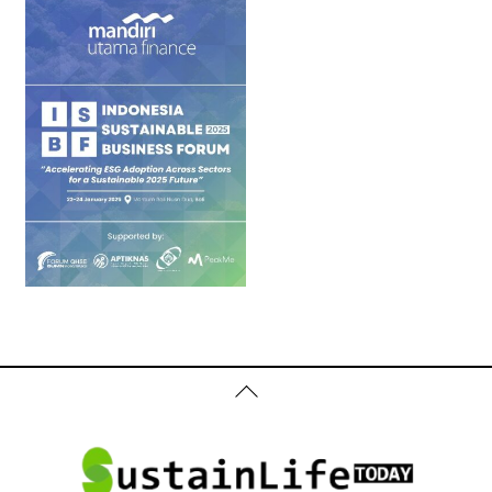
Back
To
Top