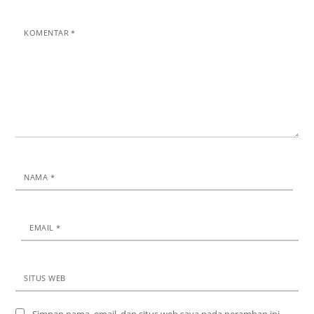
KOMENTAR
*
NAMA
*
EMAIL
*
SITUS WEB
Simpan nama, email, dan situs web saya pada peramban ini