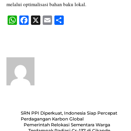
melalui optimalisasi bahan baku lokal.
W
Fa
X
E
S
ha
ce
m
ha
ts
bo
ail
re
A
ok
pp
SRN PPI Diperkuat, Indonesia Siap Percepat
Perdagangan Karbon Global
Pemerintah Relokasi Sementara Warga
Terdampak Radiasi Cs-137 di Cikande