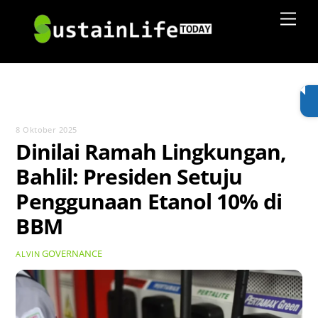
Skip
Men
to
content
8 Oktober 2025
Dinilai Ramah Lingkungan,
Bahlil: Presiden Setuju
Penggunaan Etanol 10% di
BBM
GOVERNANCE
ALVIN