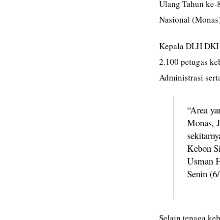
Ulang Tahun ke-8
Nasional (Monas)
Kepala DLH DKI 
2.100 petugas ke
Administrasi ser
“Area ya
Monas, J
sekitarn
Kebon Si
Usman Ha
Senin (6/
Selain tenaga ke