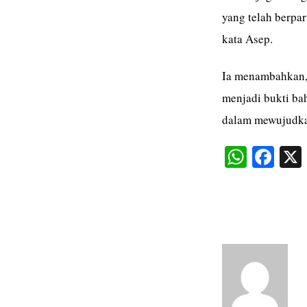
yang telah berpa
kata Asep.
Ia menambahkan, 
menjadi bukti ba
dalam mewujudkan
W
Fa
ha
ce
ts
bo
A
ok
pp