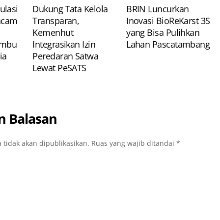
ulasi
Dukung Tata Kelola
​BRIN Luncurkan
Ancam
Transparan,
Inovasi BioReKarst 3S
Kemenhut
yang Bisa Pulihkan
umbu
Integrasikan Izin
Lahan Pascatambang
ia
Peredaran Satwa
Lewat PeSATS
n Balasan
 tidak akan dipublikasikan.
Ruas yang wajib ditandai
*