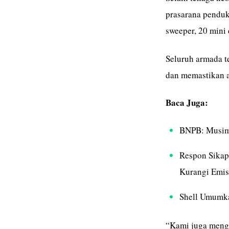
prasarana penduku
sweeper, 20 mini d
Seluruh armada t
dan memastikan a
Baca Juga:
BNPB: Musim 
Respon Sikap
Kurangi Emis
Shell Umumka
“Kami juga menga