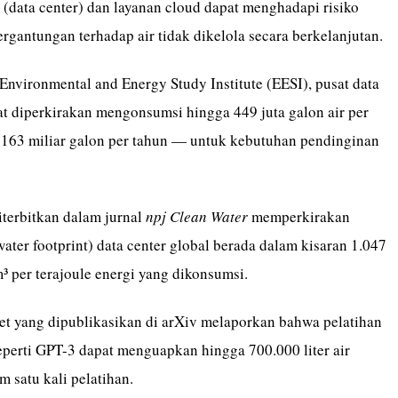
a (data center) dan layanan cloud dapat menghadapi risiko
ergantungan terhadap air tidak dikelola secara berkelanjutan.
Environmental and Energy Study Institute (EESI), pusat data
at diperkirakan mengonsumsi hingga 449 juta galon air per
i 163 miliar galon per tahun — untuk kebutuhan pendinginan
iterbitkan dalam jurnal
npj Clean Water
memperkirakan
water footprint) data center global berada dalam kisaran 1.047
³ per terajoule energi yang dikonsumsi.
set yang dipublikasikan di arXiv melaporkan bahwa pelatihan
eperti GPT-3 dapat menguapkan hingga 700.000 liter air
m satu kali pelatihan.