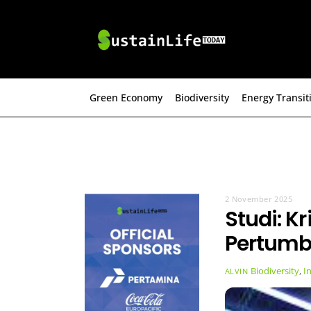
Skip
to
content
Green Economy
Biodiversity
Energy Transit
2 November 2025
Studi: K
Pertumb
Biodiversity
,
I
ALVIN