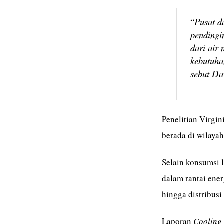
“
Pusat d
pendingi
dari air
kebutuhan
sebut D
Penelitian Virgi
berada di wilayah
Selain konsumsi 
dalam rantai ener
hingga distribusi
Laporan
Cooling 