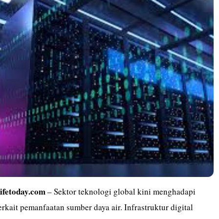
lifetoday.com
– Sektor teknologi global kini menghadapi
terkait pemanfaatan sumber daya air. Infrastruktur digital