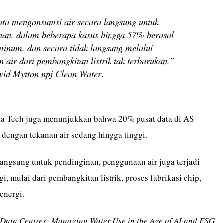
ata mengonsumsi air secara langsung untuk
nan, dalam beberapa kasus hingga 57% berasal
 minum, dan secara tidak langsung melalui
 air dari pembangkitan listrik tak terbarukan,”
avid
Mytton
npj Clean Water
.
nia Tech juga menunjukkan bahwa 20% pusat data di AS
 dengan tekanan air sedang hingga tinggi.
langsung untuk pendinginan, penggunaan air juga terjadi
gi, mulai dari pembangkitan listrik, proses fabrikasi chip,
 energi.
Data Centres: Managing Water Use in the Age of AI and ESG