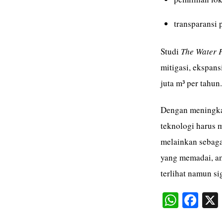
transparansi p
Studi
The Water F
mitigasi, ekspans
juta m³ per tahun.
Dengan meningkat
teknologi harus m
melainkan sebaga
yang memadai, amb
terlihat namun si
W
Fa
ha
ce