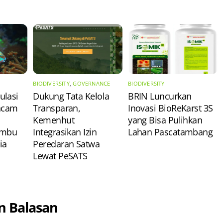
BIODIVERSITY
,
GOVERNANCE
BIODIVERSITY
ulasi
Dukung Tata Kelola
​BRIN Luncurkan
Ancam
Transparan,
Inovasi BioReKarst 3S
Kemenhut
yang Bisa Pulihkan
umbu
Integrasikan Izin
Lahan Pascatambang
ia
Peredaran Satwa
Lewat PeSATS
n Balasan