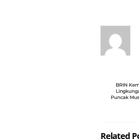
ts
bo
A
ok
pp
BRIN Kemb
Lingkunga
Puncak Mus
Related P