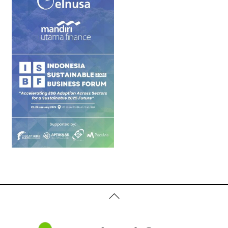
Back
To
Top