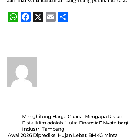
W
Fa
X
E
S
ha
ce
m
ha
ts
bo
ail
re
A
ok
pp
Menghitung Harga Cuaca: Mengapa Risiko
Fisik Iklim adalah “Luka Finansial” Nyata bagi
Industri Tambang
Awal 2026 Diprediksi Hujan Lebat, BMKG Minta