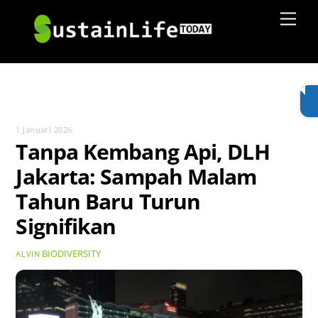
Skip
Men
to
content
1 Januari 2026
Tanpa Kembang Api, DLH
Jakarta: Sampah Malam
Tahun Baru Turun
Signifikan
BIODIVERSITY
ALVIN