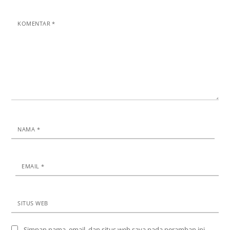
KOMENTAR
*
NAMA
*
EMAIL
*
SITUS WEB
Simpan nama, email, dan situs web saya pada peramban ini