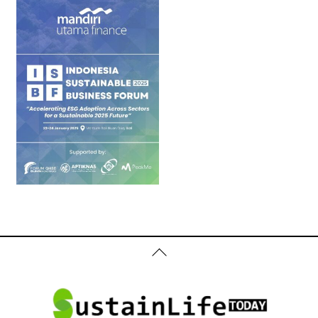
Back
To
Top