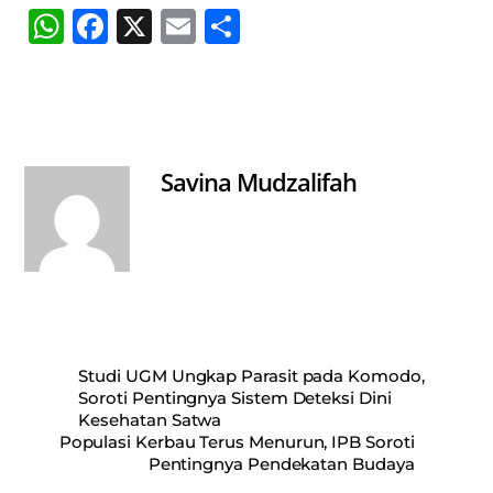
W
Fa
X
E
S
ha
ce
m
ha
ts
bo
ail
re
A
ok
pp
Savina Mudzalifah
Studi UGM Ungkap Parasit pada Komodo,
Soroti Pentingnya Sistem Deteksi Dini
Kesehatan Satwa
Populasi Kerbau Terus Menurun, IPB Soroti
Pentingnya Pendekatan Budaya