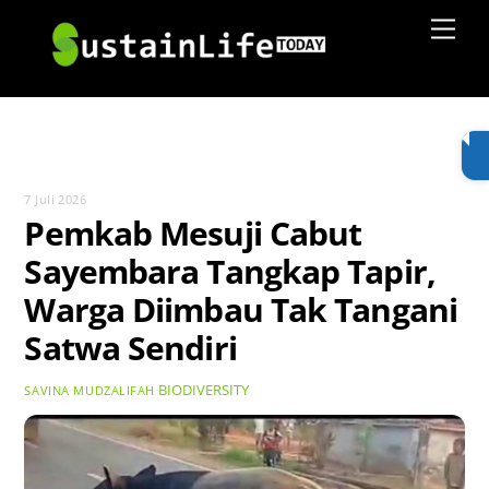
Skip
Men
to
content
7 Juli 2026
Pemkab Mesuji Cabut
Sayembara Tangkap Tapir,
Warga Diimbau Tak Tangani
Satwa Sendiri
BIODIVERSITY
SAVINA MUDZALIFAH