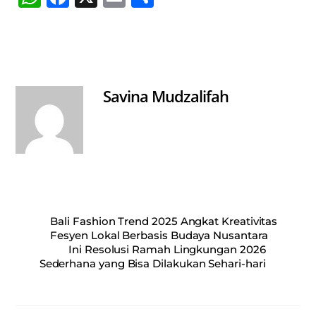
ha
ce
m
ha
ts
bo
ail
re
A
ok
pp
Savina Mudzalifah
Bali Fashion Trend 2025 Angkat Kreativitas
Fesyen Lokal Berbasis Budaya Nusantara
Ini Resolusi Ramah Lingkungan 2026
Sederhana yang Bisa Dilakukan Sehari-hari