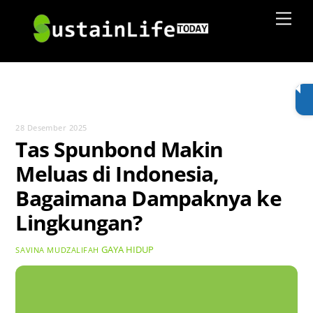
Skip
Men
to
content
28 Desember 2025
Tas Spunbond Makin
Meluas di Indonesia,
Bagaimana Dampaknya ke
Lingkungan?
GAYA HIDUP
SAVINA MUDZALIFAH