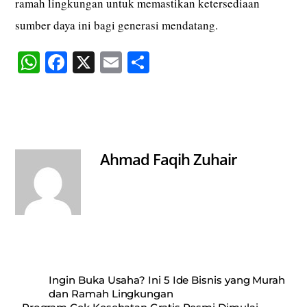
ramah lingkungan untuk memastikan ketersediaan
sumber daya ini bagi generasi mendatang.
W
Fa
X
E
S
ha
ce
m
ha
ts
bo
ail
re
A
ok
pp
Ahmad Faqih Zuhair
Ingin Buka Usaha? Ini 5 Ide Bisnis yang Murah
dan Ramah Lingkungan