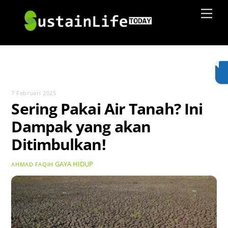
Skip
Men
to
content
7 Februari 2025
Sering Pakai Air Tanah? Ini
Dampak yang akan
Ditimbulkan!
GAYA HIDUP
AHMAD FAQIH