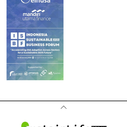
Back
To
Top