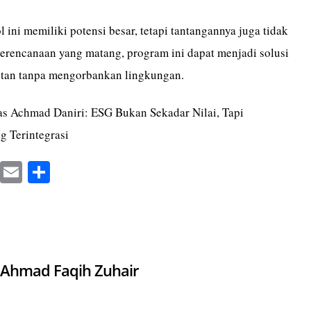
 ini memiliki potensi besar, tetapi tantangannya juga tidak
perencanaan yang matang, program ini dapat menjadi solusi
jutan tanpa mengorbankan lingkungan.
s Achmad Daniri: ESG Bukan Sekadar Nilai, Tapi
g Terintegrasi
X
E
S
m
ha
ail
re
Ahmad Faqih Zuhair