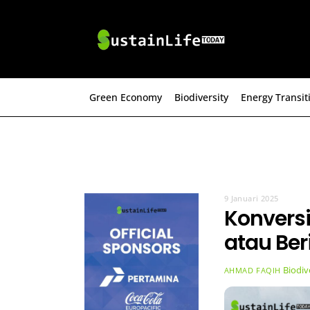
Skip
to
content
Green Economy
Biodiversity
Energy Transit
9 Januari 2025
Konversi
atau Ber
Biodiv
AHMAD FAQIH