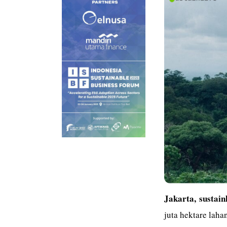
Jakarta,
sustain
juta hektare lah