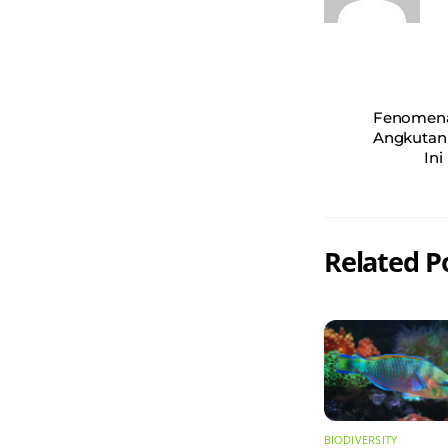
Fenomena
Angkutan 
In
Related P
BIODIVERSITY