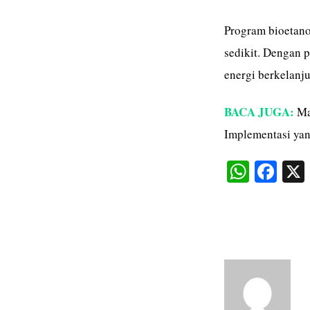
Program bioetanol
sedikit. Dengan 
energi berkelan
BACA JUGA:
Ma
Implementasi yan
W
Fa
ha
ce
ts
bo
A
ok
pp