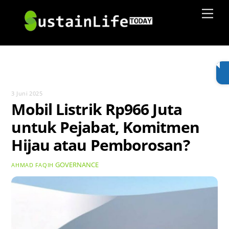
Skip
Men
to
content
3 Juni 2025
Mobil Listrik Rp966 Juta
untuk Pejabat, Komitmen
Hijau atau Pemborosan?
GOVERNANCE
AHMAD FAQIH