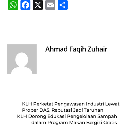
W
Fa
X
E
S
ha
ce
m
ha
ts
bo
ail
re
A
ok
pp
Ahmad Faqih Zuhair
KLH Perketat Pengawasan Industri Lewat
Proper DAS, Reputasi Jadi Taruhan
KLH Dorong Edukasi Pengelolaan Sampah
dalam Program Makan Bergizi Gratis