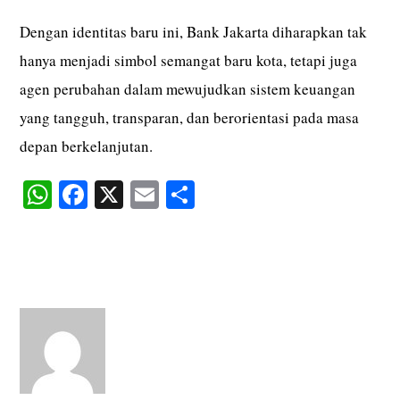
Dengan identitas baru ini, Bank Jakarta diharapkan tak
hanya menjadi simbol semangat baru kota, tetapi juga
agen perubahan dalam mewujudkan sistem keuangan
yang tangguh, transparan, dan berorientasi pada masa
depan berkelanjutan.
W
Fa
X
E
S
ha
ce
m
ha
ts
bo
ail
re
A
ok
pp