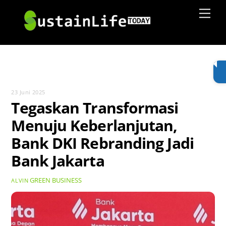
Skip
Men
to
content
23 Juni 2025
Tegaskan Transformasi
Menuju Keberlanjutan,
Bank DKI Rebranding Jadi
Bank Jakarta
GREEN BUSINESS
ALVIN