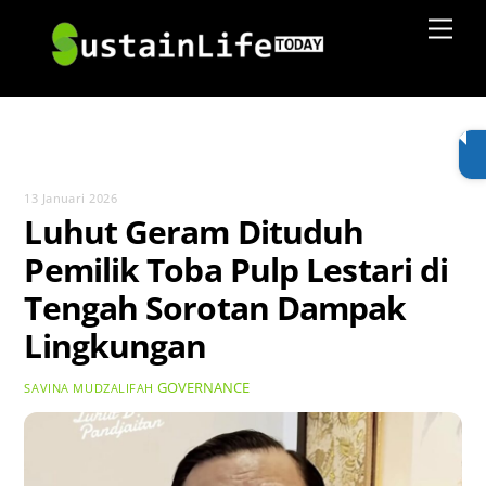
Skip
Men
to
content
13 Januari 2026
Luhut Geram Dituduh
Pemilik Toba Pulp Lestari di
Tengah Sorotan Dampak
Lingkungan
GOVERNANCE
SAVINA MUDZALIFAH