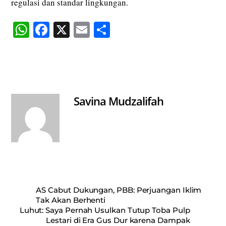
regulasi dan standar lingkungan.
W
Fa
X
E
S
ha
ce
m
ha
ts
bo
ail
re
A
ok
pp
Savina Mudzalifah
AS Cabut Dukungan, PBB: Perjuangan Iklim
Tak Akan Berhenti
Luhut: Saya Pernah Usulkan Tutup Toba Pulp
Lestari di Era Gus Dur karena Dampak