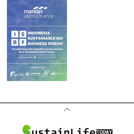
Back
To
Top