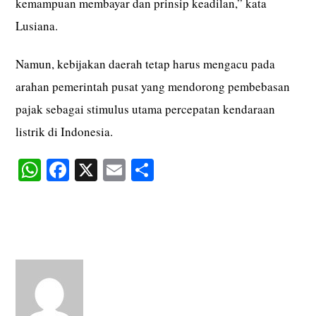
kemampuan membayar dan prinsip keadilan,” kata
Lusiana.
Namun, kebijakan daerah tetap harus mengacu pada
arahan pemerintah pusat yang mendorong pembebasan
pajak sebagai stimulus utama percepatan kendaraan
listrik di Indonesia.
W
Fa
X
E
S
ha
ce
m
ha
ts
bo
ail
re
A
ok
pp