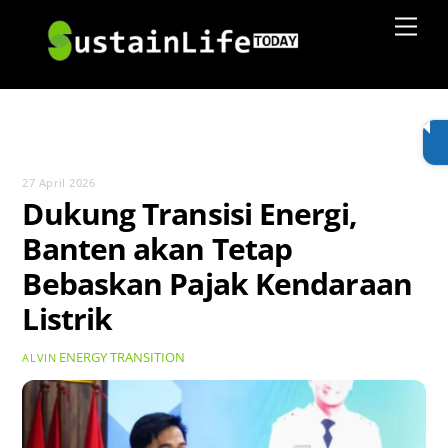
Skip
Men
to
content
27 April 2026
Dukung Transisi Energi,
Banten akan Tetap
Bebaskan Pajak Kendaraan
Listrik
ENERGY TRANSITION
ALVIN