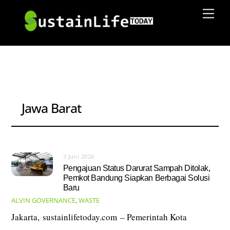
Skip
Men
to
content
Jawa Barat
3 Juni 2026
Pengajuan Status Darurat Sampah Ditolak,
Pemkot Bandung Siapkan Berbagai Solusi
Baru
ALVIN
GOVERNANCE
,
WASTE
Jakarta, sustainlifetoday.com – Pemerintah Kota