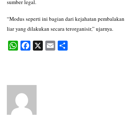
sumber legal.
“Modus seperti ini bagian dari kejahatan pembalakan
liar yang dilakukan secara terorganisir,” ujarnya.
W
Fa
X
E
S
ha
ce
m
ha
ts
bo
ail
re
A
ok
pp