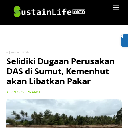
Skip
Men
to
content
6 Januari 2026
Selidiki Dugaan Perusakan
DAS di Sumut, Kemenhut
akan Libatkan Pakar
GOVERNANCE
ALVIN