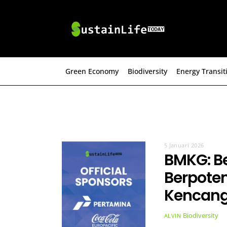
Skip
to
content
Green Economy
Biodiversity
Energy Transit
5 Januari 2026
BMKG: B
Berpoten
Kencang 
Biodiversity
ALVIN