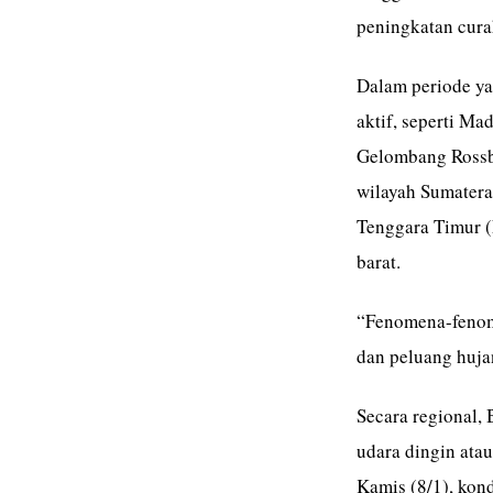
peningkatan curah
Dalam periode ya
aktif, seperti M
Gelombang Rossb
wilayah Sumatera
Tenggara Timur (
barat.
“Fenomena-fenome
dan peluang huja
Secara regional
udara dingin ata
Kamis (8/1), kon