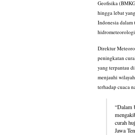
Geofisika (BMKG)
hingga lebat yang
Indonesia dalam t
hidrometeorologi,
Direktur Meteor
peningkatan cura
yang terpantau d
menjauhi wilayah
terhadap cuaca na
“Dalam b
mengakib
curah hu
Jawa Ten