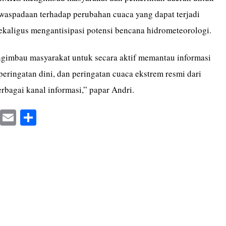
aspadaan terhadap perubahan cuaca yang dapat terjadi
ekaligus mengantisipasi potensi bencana hidrometeorologi.
imbau masyarakat untuk secara aktif memantau informasi
peringatan dini, dan peringatan cuaca ekstrem resmi dari
bagai kanal informasi,” papar Andri.
X
E
S
m
ha
ail
re