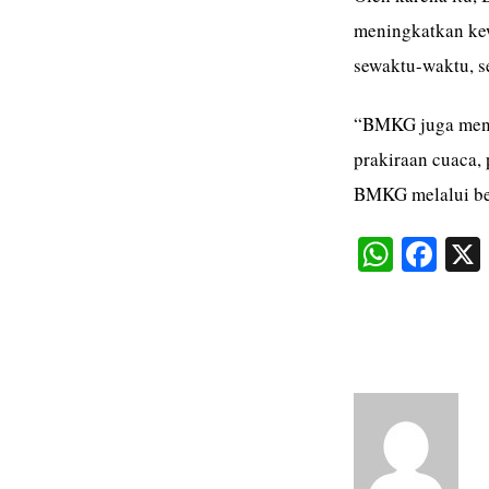
meningkatkan kew
sewaktu-waktu, s
“BMKG juga meng
prakiraan cuaca, 
BMKG melalui ber
W
Fa
ha
ce
ts
bo
A
ok
pp