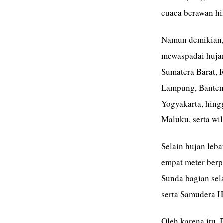
cuaca berawan hi
Namun demikian,
mewaspadai hujan
Sumatera Barat, 
Lampung, Banten,
Yogyakarta, hingg
Maluku, serta wi
Selain hujan leb
empat meter berp
Sunda bagian sel
serta Samudera H
Oleh karena itu