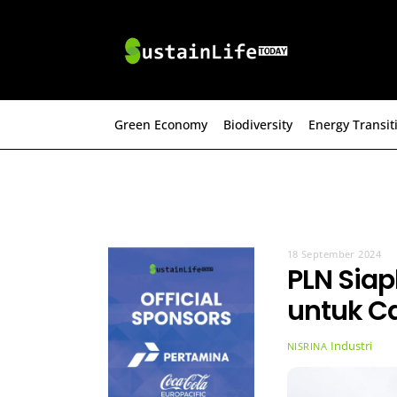
Skip
to
content
Green Economy
Biodiversity
Energy Transit
18 September 2024
PLN Siap
untuk Ca
Industri
NISRINA