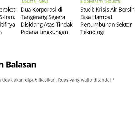
INDUSTRI
,
NEWS
BIODIVERSITY
,
INDUSTRI
eroket
Dua Korporasi di
Studi: Krisis Air Bersih
S-Iran,
Tangerang Segera
Bisa Hambat
tifnya
Disidang Atas Tindak
Pertumbuhan Sektor
n
Pidana Lingkungan
Teknologi
n Balasan
 tidak akan dipublikasikan.
Ruas yang wajib ditandai
*