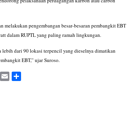
endorong pelaksanaan perdagangan karbon atau carbon
kan melakukan pengembangan besar-besaran pembangkit EBT
att dalam RUPTL yang paling ramah lingkungan.
 lebih dari 90 lokasi terpencil yang dieselnya dimatikan
embangkit EBT,” ujar Suroso.
X
E
S
m
ha
ail
re