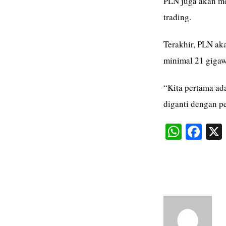
PLN juga akan m
trading.
Terakhir, PLN a
minimal 21 gigaw
“Kita pertama ada
diganti dengan p
W
Fa
ha
ce
ts
bo
A
ok
pp