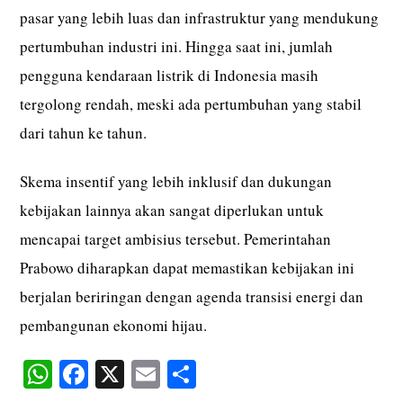
pasar yang lebih luas dan infrastruktur yang mendukung
pertumbuhan industri ini. Hingga saat ini, jumlah
pengguna kendaraan listrik di Indonesia masih
tergolong rendah, meski ada pertumbuhan yang stabil
dari tahun ke tahun.
Skema insentif yang lebih inklusif dan dukungan
kebijakan lainnya akan sangat diperlukan untuk
mencapai target ambisius tersebut. Pemerintahan
Prabowo diharapkan dapat memastikan kebijakan ini
berjalan beriringan dengan agenda transisi energi dan
pembangunan ekonomi hijau.
W
Fa
X
E
S
ha
ce
m
ha