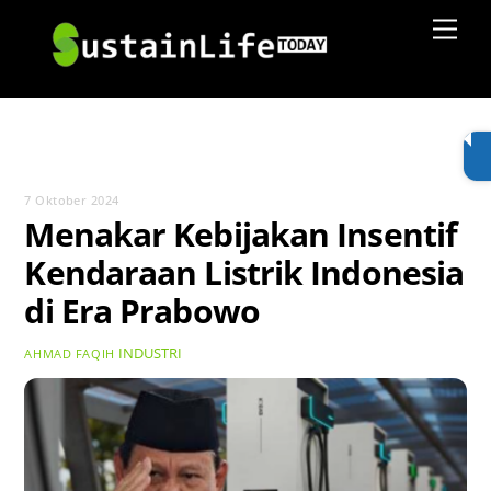
Skip
Men
to
content
7 Oktober 2024
Menakar Kebijakan Insentif
Kendaraan Listrik Indonesia
di Era Prabowo
INDUSTRI
AHMAD FAQIH