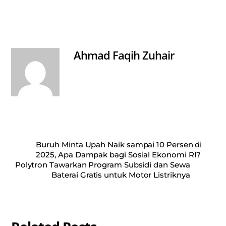
ts
bo
ail
re
A
ok
pp
Ahmad Faqih Zuhair
Buruh Minta Upah Naik sampai 10 Persen di
2025, Apa Dampak bagi Sosial Ekonomi RI?
Polytron Tawarkan Program Subsidi dan Sewa
Baterai Gratis untuk Motor Listriknya