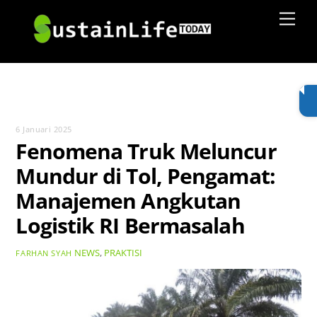
Skip
Men
to
content
6 Januari 2025
Fenomena Truk Meluncur
Mundur di Tol, Pengamat:
Manajemen Angkutan
Logistik RI Bermasalah
NEWS
,
PRAKTISI
FARHAN SYAH