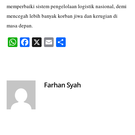
memperbaiki sistem pengelolaan logistik nasional, demi
mencegah lebih banyak korban jiwa dan kerugian di
masa depan.
W
Fa
X
E
S
ha
ce
m
ha
ts
bo
ail
re
A
ok
pp
Farhan Syah