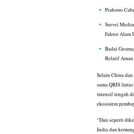
Prabowo Cabu
Survei Media
Faktor Alam 
Badai Geomag
Relatif Aman
Selain China dan
sama QRIS lintas 
intensif tengah 
ekosistem pembay
“Dan seperti dik
India dan kemung