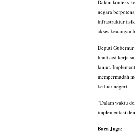
Dalam konteks keb
negara berpotens
infrastruktur fis
akses keuangan ba
Deputi Gubernur
finalisasi kerja
lanjut. Implement
mempermudah mobi
ke luar negeri.
“Dalam waktu dek
implementasi deng
Baca Juga
: