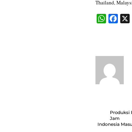
Thailand, Malays
W
Fa
ha
ce
ts
bo
A
ok
pp
Produksi 
Jam
Indonesia Masu