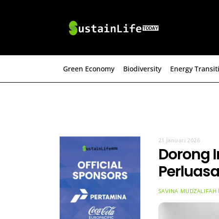
Skip
to
content
Green Economy
Biodiversity
Energy Transit
21 Januari 2026
Dorong I
Perluasa
SAVINA MUDZALIFAH