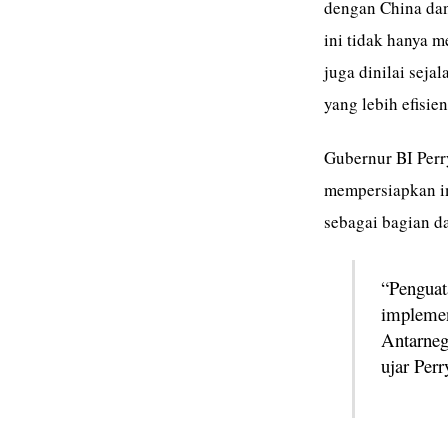
dengan China dan 
ini tidak hanya m
juga dinilai seja
yang lebih efisien
Gubernur BI Perr
mempersiapkan im
sebagai bagian da
“Penguata
implemen
Antarnega
ujar Per