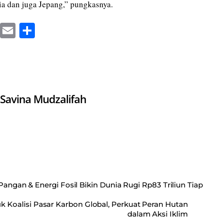
ia dan juga Jepang,” pungkasnya.
X
E
S
m
ha
ail
re
Savina Mudzalifah
Pangan & Energi Fosil Bikin Dunia Rugi Rp83 Triliun Tiap
k Koalisi Pasar Karbon Global, Perkuat Peran Hutan
dalam Aksi Iklim