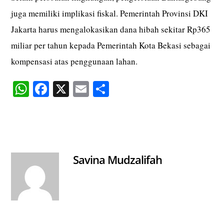
juga memiliki implikasi fiskal. Pemerintah Provinsi DKI
Jakarta harus mengalokasikan dana hibah sekitar Rp365
miliar per tahun kepada Pemerintah Kota Bekasi sebagai
kompensasi atas penggunaan lahan.
W
Fa
X
E
S
ha
ce
m
ha
ts
bo
ail
re
A
ok
pp
Savina Mudzalifah