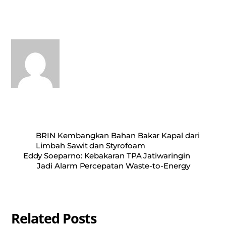
ts
bo
ail
re
A
ok
pp
BRIN Kembangkan Bahan Bakar Kapal dari
Limbah Sawit dan Styrofoam
Eddy Soeparno: Kebakaran TPA Jatiwaringin
Jadi Alarm Percepatan Waste-to-Energy
Related Posts