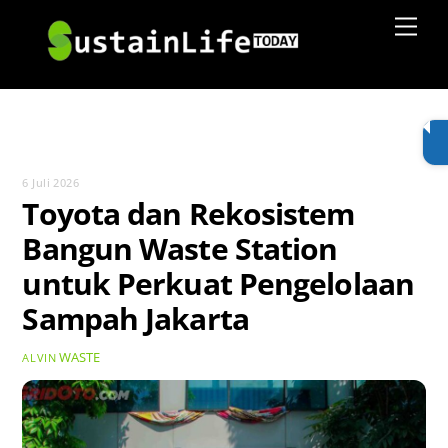
Skip
Men
to
content
6 Juli 2026
Toyota dan Rekosistem
Bangun Waste Station
untuk Perkuat Pengelolaan
Sampah Jakarta
WASTE
ALVIN