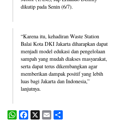
dikutip pada Senin (6/7).
“Karena itu, kehadiran Waste Station
Balai Kota DKI Jakarta diharapkan dapat
menjadi model edukasi dan pengelolaan
sampah yang mudah diakses masyarakat,
serta dapat terus dikembangkan agar
memberikan dampak positif yang lebih
luas bagi Jakarta dan Indonesia,”
lanjutnya.
W
Fa
X
E
S
ha
ce
m
ha