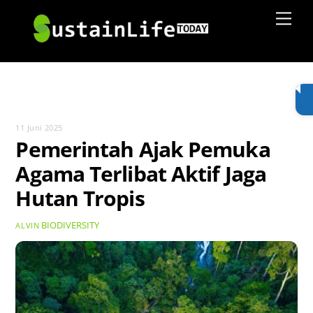
Skip
Men
to
content
11 Juni 2025
Pemerintah Ajak Pemuka
Agama Terlibat Aktif Jaga
Hutan Tropis
BIODIVERSITY
ALVIN