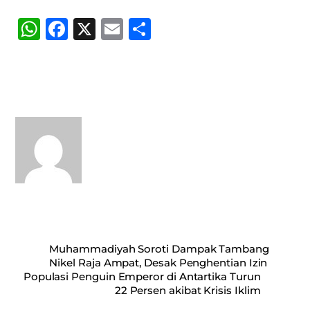
W
Fa
X
E
S
ha
ce
m
ha
ts
bo
ail
re
A
ok
pp
Muhammadiyah Soroti Dampak Tambang
Nikel Raja Ampat, Desak Penghentian Izin
Populasi Penguin Emperor di Antartika Turun
22 Persen akibat Krisis Iklim