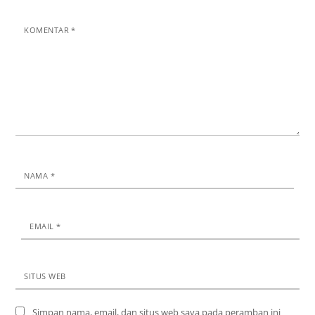
KOMENTAR
*
NAMA
*
EMAIL
*
SITUS WEB
Simpan nama, email, dan situs web saya pada peramban ini