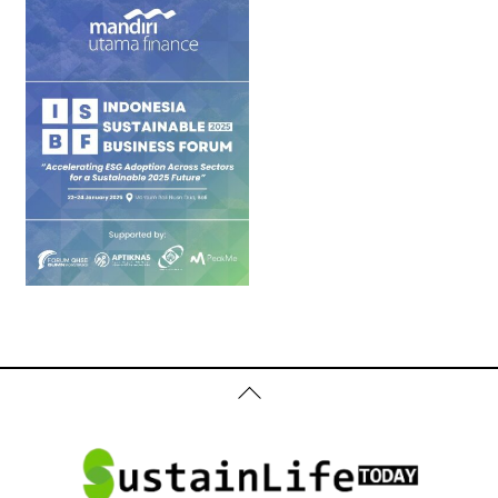
Back
To
Top