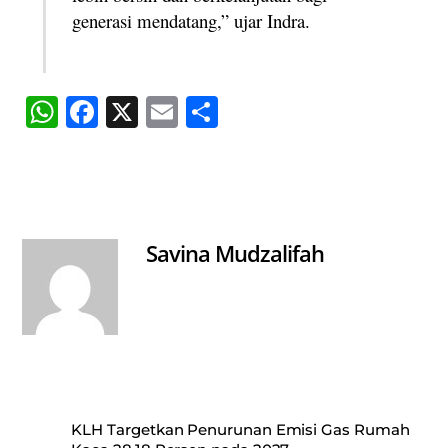
generasi mendatang,” ujar Indra.
W
Fa
X
E
S
ha
ce
m
ha
ts
bo
ail
re
A
ok
pp
Savina Mudzalifah
KLH Targetkan Penurunan Emisi Gas Rumah