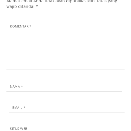
Alamat email Anda tidak akan dipublikasikan.
Ruas yang
wajib ditandai
*
KOMENTAR
*
NAMA
*
EMAIL
*
SITUS WEB