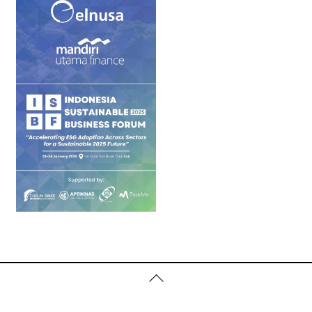
Back
To
Top