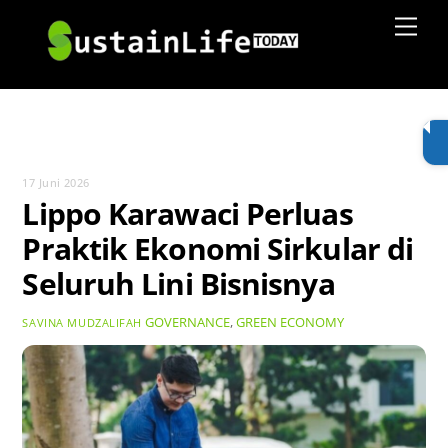
Skip
Men
to
content
17 Juni 2026
Lippo Karawaci Perluas
Praktik Ekonomi Sirkular di
Seluruh Lini Bisnisnya
GOVERNANCE
,
GREEN ECONOMY
SAVINA MUDZALIFAH