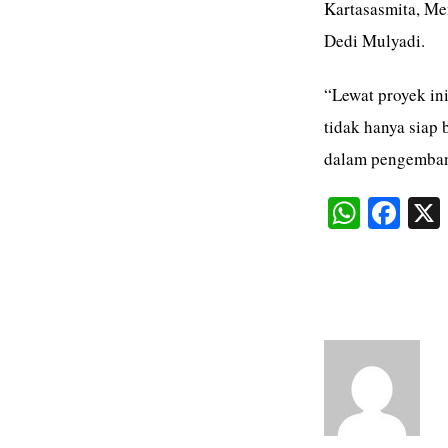
Kartasasmita, Me
Dedi Mulyadi.
“Lewat proyek in
tidak hanya siap 
dalam pengembang
W
Fa
ha
ce
ts
bo
A
ok
pp