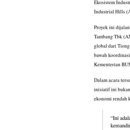
Ekosistem Industr
Industrial Hills 
Proyek ini dijal
Tambang Tbk (ANT
global dari Tiong
bawah koordinasi
Kementerian BU
Dalam acara ter
inisiatif ini buk
ekonomi rendah k
“Ini ada
kemandir