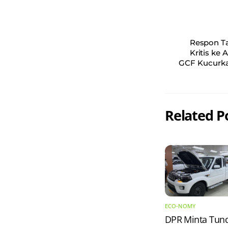
Respon Ta
Kritis ke 
GCF Kucurkan
Related P
ECO-NOMY
DPR Minta Tun