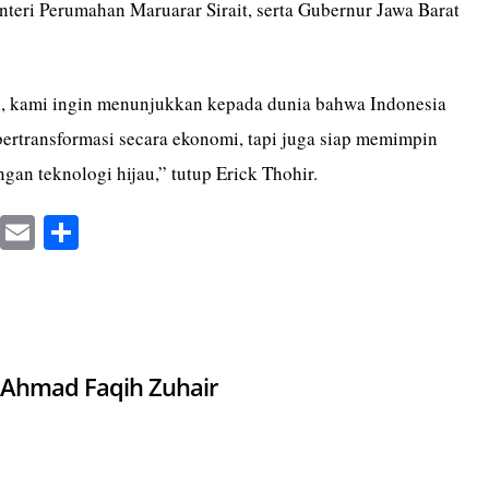
nteri Perumahan Maruarar Sirait, serta Gubernur Jawa Barat
i, kami ingin menunjukkan kepada dunia bahwa Indonesia
bertransformasi secara ekonomi, tapi juga siap memimpin
an teknologi hijau,” tutup Erick Thohir.
X
E
S
m
ha
ail
re
Ahmad Faqih Zuhair