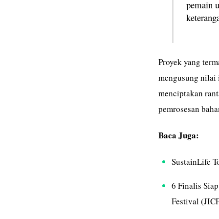
pemain u
keteranga
Proyek yang terma
mengusung nilai 
menciptakan ranta
pemrosesan bahan 
Baca Juga:
SustainLife 
6 Finalis Sia
Festival (JIC