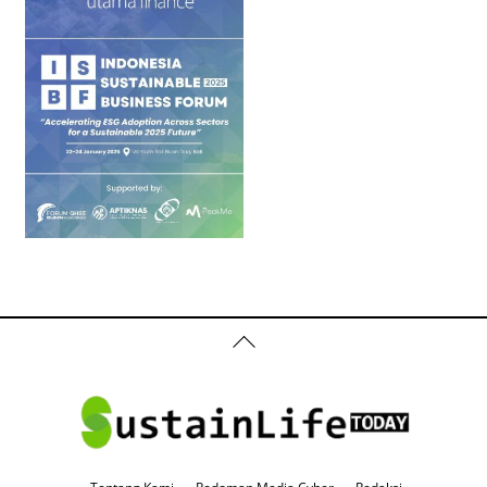
Back
To
Top