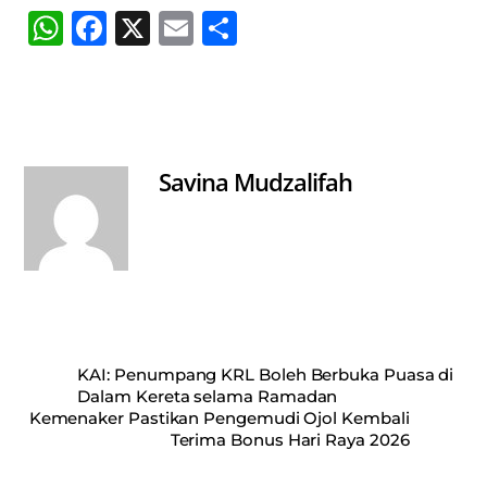
W
Fa
X
E
S
ha
ce
m
ha
ts
bo
ail
re
A
ok
pp
Savina Mudzalifah
KAI: Penumpang KRL Boleh Berbuka Puasa di
Dalam Kereta selama Ramadan
Kemenaker Pastikan Pengemudi Ojol Kembali
Terima Bonus Hari Raya 2026