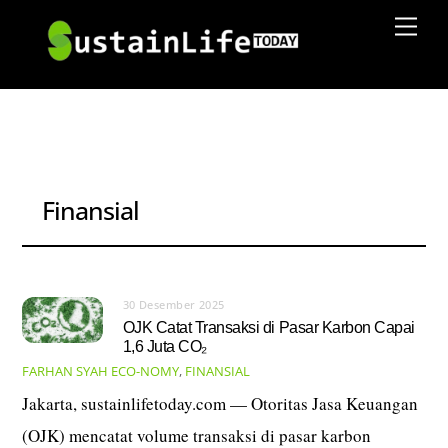
Skip
Men
to
content
Finansial
30 Desember 2025
OJK Catat Transaksi di Pasar Karbon Capai
1,6 Juta CO₂
FARHAN SYAH
ECO-NOMY
,
FINANSIAL
Jakarta, sustainlifetoday.com — Otoritas Jasa Keuangan
(OJK) mencatat volume transaksi di pasar karbon