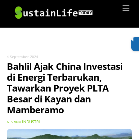
Skip
Men
to
content
4 September 2024
Bahlil Ajak China Investasi
di Energi Terbarukan,
Tawarkan Proyek PLTA
Besar di Kayan dan
Mamberamo
INDUSTRI
NISRINA