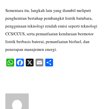
Sementara itu, langkah lain yang diambil meliputi
penghentian bertahap pembangkit listrik batubara,
penggunaan teknologi rendah emisi seperti teknologi
CCS/CCUS, serta pemanfaatan kendaraan bermotor
listrik berbasis baterai, pemanfaatan biofuel, dan
penerapan manajemen energi.
W
Fa
X
E
S
ha
ce
m
ha
ts
bo
ail
re
A
ok
pp