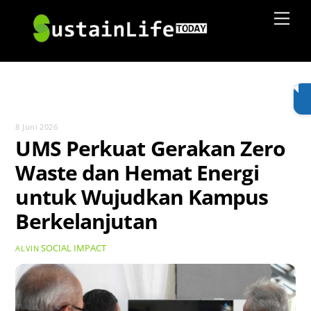
Skip
Men
to
content
8 Juni 2026
UMS Perkuat Gerakan Zero
Waste dan Hemat Energi
untuk Wujudkan Kampus
Berkelanjutan
SOCIAL IMPACT
ALVIN