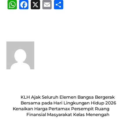
W
Fa
X
E
S
ha
ce
m
ha
ts
bo
ail
re
A
ok
pp
KLH Ajak Seluruh Elemen Bangsa Bergerak
Bersama pada Hari Lingkungan Hidup 2026
Kenaikan Harga Pertamax Persempit Ruang
Finansial Masyarakat Kelas Menengah