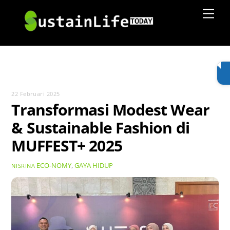
Skip
Men
to
content
22 Februari 2025
Transformasi Modest Wear
& Sustainable Fashion di
MUFFEST+ 2025
ECO-NOMY
,
GAYA HIDUP
NISRINA