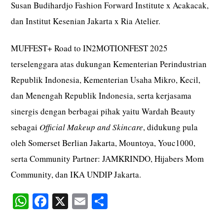
Susan Budihardjo Fashion Forward Institute x Acakacak,
dan Institut Kesenian Jakarta x Ria Atelier.
MUFFEST+ Road to IN2MOTIONFEST 2025
terselenggara atas dukungan Kementerian Perindustrian
Republik Indonesia, Kementerian Usaha Mikro, Kecil,
dan Menengah Republik Indonesia, serta kerjasama
sinergis dengan berbagai pihak yaitu Wardah Beauty
sebagai
Official Makeup
and Skincare
, didukung pula
oleh Somerset Berlian Jakarta, Mountoya, Youc1000,
serta Community Partner: JAMKRINDO, Hijabers Mom
Community, dan IKA UNDIP Jakarta.
W
Fa
X
E
S
ha
ce
m
ha