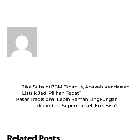
ts
bo
ail
re
A
ok
pp
Jika Subsidi BBM Dihapus, Apakah Kendaraan
Listrik Jadi Pilihan Tepat?
Pasar Tradisional Lebih Ramah Lingkungan
dibanding Supermarket, Kok Bisa?
Related Posts