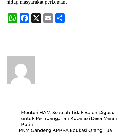
hidup masyarakat perkotaan.
W
Fa
X
E
S
ha
ce
m
ha
ts
bo
ail
re
A
ok
pp
Menteri HAM: Sekolah Tidak Boleh Digusur
untuk Pembangunan Koperasi Desa Merah
Putih
PNM Gandeng KPPPA Edukasi Orang Tua