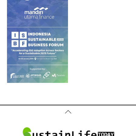
Back
To
Top